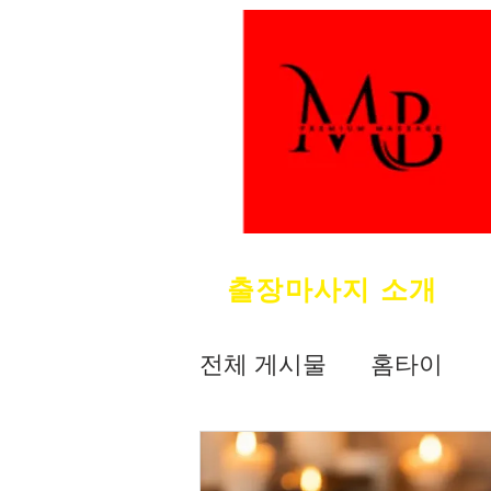
출장마사지 소개
전체 게시물
홈타이