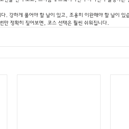
. 강하게 풀어야 할 날이 있고, 조용히 이완해야 할 날이 있습
 번만 정확히 짚어보면, 코스 선택은 훨씬 쉬워집니다.