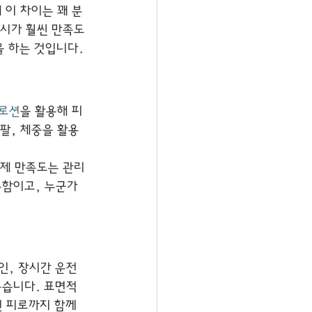
 이 차이는 꽤 분
디시가 훨씬 만족도
을 하는 것입니다.
 로션
을 활용해 피
팔, 체중을 활용
실제 만족도는 관리
운함이고, 누군가
인, 장시간 운전 
높습니다. 표면적
 피로까지 함께 