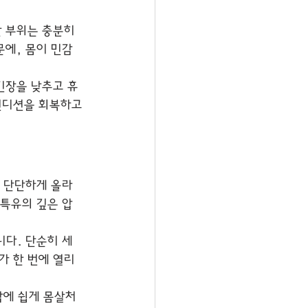
 부위는 충분히 
문에, 몸이 민감
긴장을 낮추고 휴
컨디션을 회복하고 
가 단단하게 올라
 특유의 깊은 압
니다. 단순히 세
가 한 번에 열리
압에 쉽게 몸살처