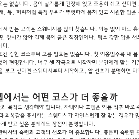
요는 없습니다. 몸이 날카롭게 긴장해 있고 조용히 쉬고 싶다면
깨, 등, 허리처럼 특정 부위가 뚜렷하게 뭉쳐 있고 시원한 압을
에서 받는 고객은 스웨디시를 많이 찾습니다. 이동 없이 바로 
반면 장시간 앉아 일해 몸이 굳은 직장인이나, 평소 강한 압을 
니다.
조건 강한 코스부터 고를 필요는 없습니다. 첫 이용일수록 내 몸
것이 현명합니다. 너무 센 자극으로 시작하면 본인에게 맞는 기
을 보고 싶다면 스웨디시부터 시작하고, 압 선호가 분명하면 타
에서는 어떤 코스가 더 좋을까
과 목적도 생각해야 합니다. 자택이나 호텔은 이동 직후 바로 
과 회복감을 중시하는 스웨디시가 자연스럽게 잘 맞는 경우가 
게 받고 싶은 분에게도 장점이 분명합니다.
관리사의 숙련과 고객의 선호가 더 중요합니다. 충분히 숙련된