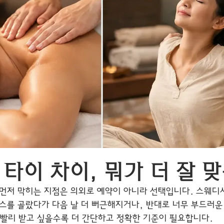
타이 차이, 뭐가 더 잘 
 먼저 막히는 지점은 의외로 예약이 아니라 선택입니다. 스웨디
코스를 골랐다가 다음 날 더 뻐근해지거나, 반대로 너무 부드러운
 빨리 받고 싶을수록 더 간단하고 정확한 기준이 필요합니다.