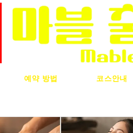
예약 방법
코스안내