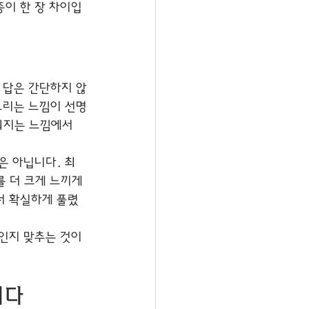
종이 한 장 차이입
 답은 간단하지 않
드리는 느낌이 선명
워지는 느낌에서 
은 아닙니다. 최
 더 크게 느끼게 
더 확실하게 풀렸
인지 맞추는 것이 
니다