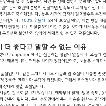
 만족을 낼 수 있습니다. 다만 몸 상태 설명이 정확해야 합니다
을 원하는지 초반에 분명히 전달하면 만족도가 크게 달라집니다.
택 기준도 중요해집니다. 늦은 시간에 갑자기 필요할수록 복잡
만 더합니다. 
100% 후불제
, 24시 365일 예약, 빠른 방문 
족까지 연결됩니다. 마블출장이 이런 기준을 강하게 내세우는 이
래 구조부터 불안하지 않아야 제대로 쉴 수 있기 때문입니다.
 더 좋다고 말할 수 없는 이유
이 더 superior 하냐는 질문에는 정답이 없습니다. 오늘의 컨
르기 때문입니다. 어제는 타이가 정답이었어도, 오늘은 스웨디시
리 품질입니다. 같은 스웨디시라도 리듬과 압 조절이 서툴면 밋밋
작정 강하면 만족보다 부담이 커집니다. 그래서 코스명보다 중요
객 상태에 맞춘 조절입니다.
 시원한 것으로 끝나지 않습니다. 예약부터 결제, 방문 속도, 
진짜 만족이 됩니다. 특히 수도권에서 즉시 이용을 원하는 고객이
 조건을 먼저 보고, 그다음에 스웨디시인지 타이인지 결정하는 