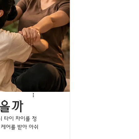
맞을까
시 타이 차이를 정
 케어를 받아 아쉬