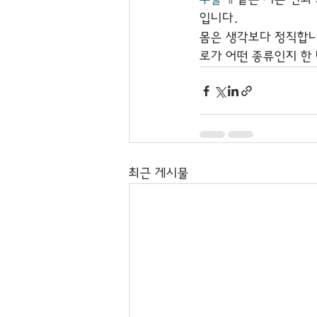
입니다.
몸은 생각보다 정직합니다
로가 어떤 종류인지 한
최근 게시물